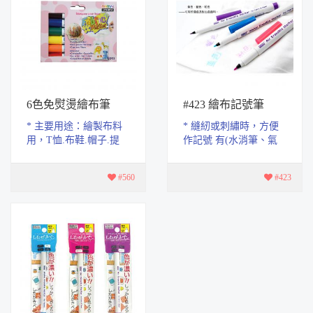
6色免熨燙繪布筆
#423 繪布記號筆
* 主要用途：繪製布料
* 縫紉或刺繡時，方便
用，T恤.布鞋.帽子.提
作記號 有(水消筆、氣
袋.DIY..等 * 特性：防水
消筆、消去筆) * 水消筆
性佳，無酸無毒，速
(白) 筆頭：3.0mm；其
#560
#423
乾，無異味。 *使...
它是筆頭：2.0mm