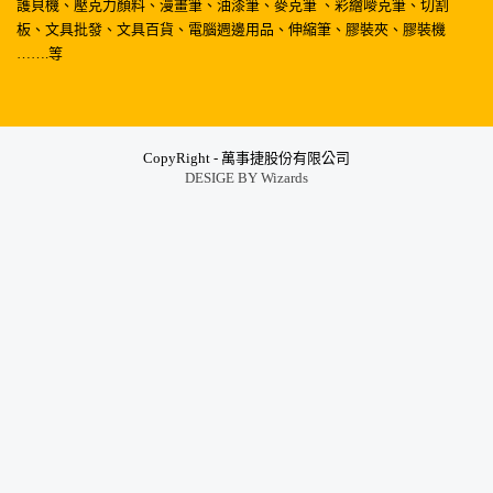
護貝機、壓克力顏料、漫畫筆、油漆筆、麥克筆 、彩繪嘜克筆、切割
板、文具批發、文具百貨、電腦週邊用品、伸縮筆、膠裝夾、膠裝機
…….等
CopyRight - 萬事捷股份有限公司
DESIGE BY
Wizards