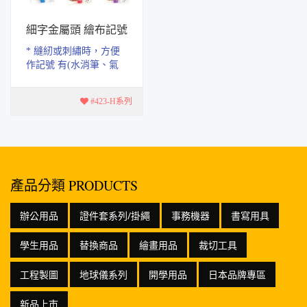
細字金屬頭 繪布記號
筆
* 縫紉或刺繡時，方便
作記號 有(水消筆、氣
消筆) * 筆尖是細字 金
屬頭0.8mm
#423-H系列
產品分類 PRODUCTS
辦公用品
證件套系列/掛繩
事務機器
書寫用具
學生用品
替換商品
繪畫用品
裁切工具
工程製圖
地球儀系列
開學用品
日本品牌專區
新品上市