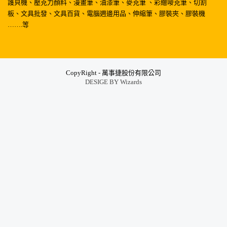
護貝機、壓克力顏料、漫畫筆、油漆筆、麥克筆 、彩繪嘜克筆、切割
板、文具批發、文具百貨、電腦週邊用品、伸縮筆、膠裝夾、膠裝機
…….等
CopyRight - 萬事捷股份有限公司
DESIGE BY
Wizards