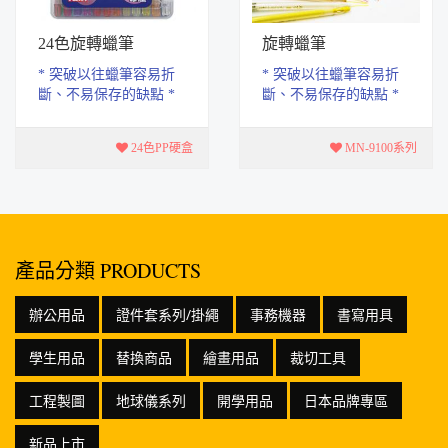
24色旋轉蠟筆
旋轉蠟筆
* 突破以往蠟筆容易折
* 突破以往蠟筆容易折
斷、不易保存的缺點 *
斷、不易保存的缺點 *
有塑膠外殼保護，要用
有塑膠外殼保護，要用
多長就轉多長，用完再
多長就轉多長，用完再
24色PP硬盒
MN-9100系列
捲回殼內， 不僅...
捲回殼內， 不僅...
產品分類 PRODUCTS
辦公用品
證件套系列/掛繩
事務機器
書寫用具
學生用品
替換商品
繪畫用品
裁切工具
工程製圖
地球儀系列
開學用品
日本品牌專區
新品上市