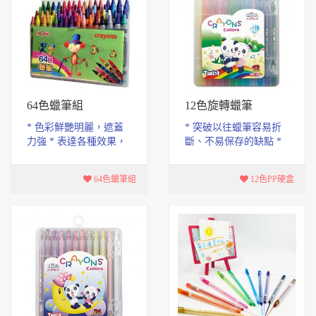
64色蠟筆組
12色旋轉蠟筆
* 色彩鮮艷明麗，遮蓋
* 突破以往蠟筆容易折
力強 * 表達各種效果，
斷、不易保存的缺點 *
對人體無毒無害 * 健康
有塑膠外殼保護，要用
環保，製品符合國際玩
多長就轉多長，用完再
64色蠟筆組
12色PP硬盒
具安全 * 盒子背...
捲回殼內， 不僅...