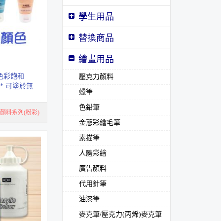
學生用品
替換商品
繪畫用品
色彩飽和
壓克力顏料
* 可塗於無
蠟筆
畫布、木
色鉛筆
顏料系列(粉彩)
金蔥彩繪毛筆
素描筆
人體彩繪
廣告顏料
代用針筆
油漆筆
麥克筆/壓克力(丙烯)麥克筆