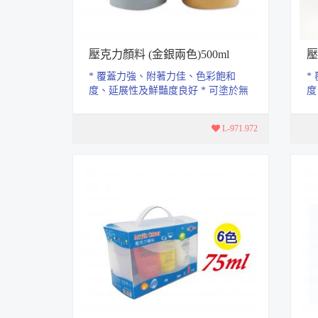
壓克力顏料 (金銀兩色)500ml
壓
* 覆蓋力強、附著力佳、色彩飽和
*
度、延展性及鮮豔度良好 * 可塗於無
度
油脂的表面上.如石頭、畫布、木
油
器、...
器、
L-971.972