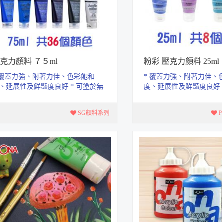
克力顏料 ７５ml
粉彩 壓克力顏料 25ml
 覆蓋力強、附著力佳、色彩飽和
* 覆蓋力強、附著力佳、
、延展性及鮮豔度良好 * 可塗於無
度、延展性及鮮豔度良好 
脂的表面上.如石頭、畫布、木
油脂的表面上.如石頭、
...
器、...
SG顏料系列
P