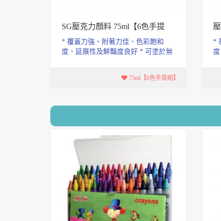
SG壓克力顏料 75ml【6色手提
壓
組】
* 覆蓋力強、附著力佳、色彩飽和
*
度、延展性及鮮豔度良好 * 可塗於無
度
油脂的表面上.如石頭、畫布、木
油
器、...
器、
75ml【6色手提組】