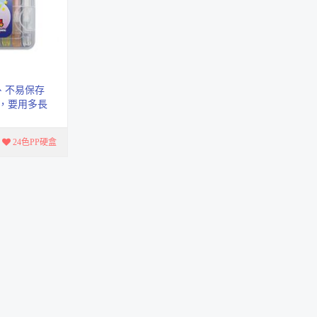
鐘花複寫紙 (單面黑)
MK-105
花邊剪刀
TS-18001系列
、不易保存
護，要用多長
單面冷裱膜
 不僅...
M系列
24色PP硬盒
軟毛雙頭麥克筆
X5
耐水性代針筆 10入套
裝
#4600-盒裝
0.3mm多色代用針筆
【6色組】
4600C-6A