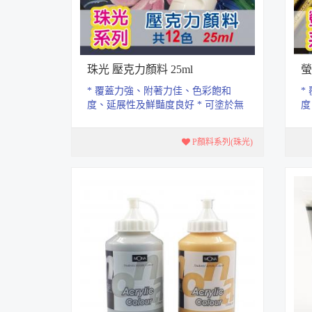
珠光 壓克力顏料 25ml
螢
* 覆蓋力強、附著力佳、色彩飽和
*
度、延展性及鮮豔度良好 * 可塗於無
度
油脂的表面上.如石頭、畫布、木
油
器、...
器、
P顏料系列(珠光)