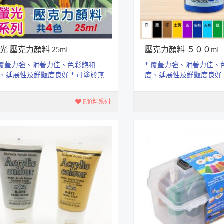
光 壓克力顏料 25ml
壓克力顏料 ５００ml
 覆蓋力強、附著力佳、色彩飽和
* 覆蓋力強、附著力佳、
、延展性及鮮豔度良好 * 可塗於無
度、延展性及鮮豔度良好 
脂的表面上.如石頭、畫布、木
油脂的表面上.如石頭、
...
器、...
F顏料系列