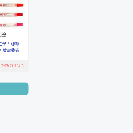
寬版緞帶掛繩 15mm
4768
鉛筆
直式証件套_流線款
V3062
學 * 旋轉
畫，若需要表
加水加以
鉛筆延長的筆套
AS17
TN系列共24色
壓克力顏料 25ml
S顏料系列
壓克力顏料 ７５ml
SG顏料系列
安全進筆削筆機
AS-515