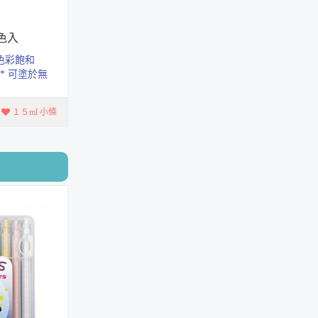
省力彩色長尾夾
2色入
C系列筒裝
色彩飽和
* 可塗於無
固定式安全圓規組
畫布、木
RX-101
１５ml 小條
【新】剪式除針器M-
516
M-516
高級鐵製手搖削筆機
AS-920
典雅三角自動鉛筆
0.5mm
MT-126
莫蘭迪色手搖削筆機
AS-530