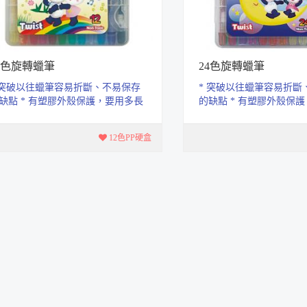
2色旋轉蠟筆
24色旋轉蠟筆
 突破以往蠟筆容易折斷、不易保存
* 突破以往蠟筆容易折斷
缺點 * 有塑膠外殼保護，要用多長
的缺點 * 有塑膠外殼保
轉多長，用完再捲回殼內， 不僅...
就轉多長，用完再捲回殼內，
12色PP硬盒