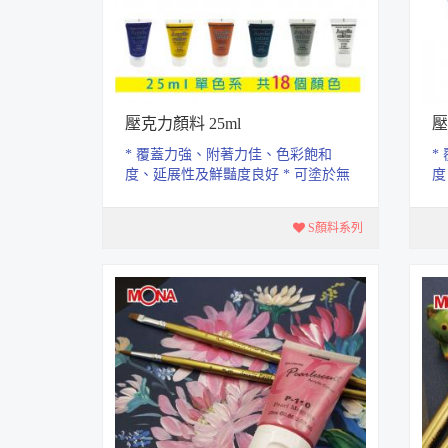
壓克力顏料 25ml
壓
* 覆蓋力強、附著力佳、色彩飽和
*
度、延展性及鮮豔度良好 * 可塗於無
度
油脂的表面上.如石頭、畫布、木
油
器、...
器、
S顏料系列