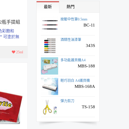
BC-11
最新
熱門
酒精性油漆筆
12瓶手提組
343S
色彩飽和
* 可塗於無
多功能護貝機A4
畫布、木
MBS-188
25ml
輕巧羽白 A4護貝機
MBS-168A
彈力剪刀
TS-158
(新)筆夾式筆型圓規
P-100
省力黑色長尾夾
B系列筒裝