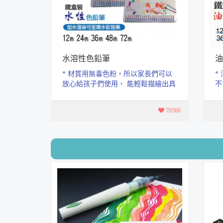
水溶性色鉛筆
油
* 材質用無毒色粉，所以家長們可以
*
放心給孩子們使用， 能輕鬆描繪出具
不
有水彩的透明感， 又同時保有色鉛...
圖
70506