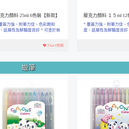
克力顏料 25ml 6色裝【新款】
壓克力顏料 １５ml 1
 覆蓋力強、附著力佳、色彩飽和
* 覆蓋力強、附著力佳、
、延展性及鮮豔度良好 * 可塗於無
度、延展性及鮮豔度良好 
脂的表面上.如石頭、畫布、木
油脂的表面上.如石頭、
...
器、...
25ml 6色裝
蠟筆