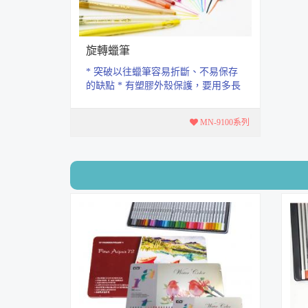
旋轉蠟筆
* 突破以往蠟筆容易折斷、不易保存
的缺點 * 有塑膠外殼保護，要用多長
就轉多長，用完再捲回殼內， 不僅...
MN-9100系列