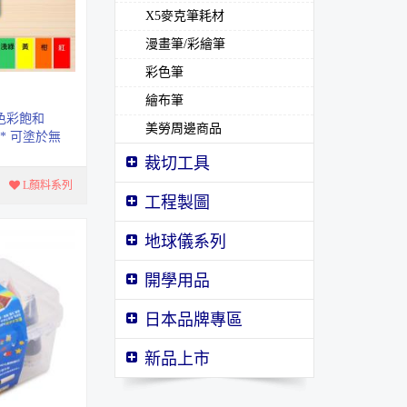
X5麥克筆耗材
漫畫筆/彩繪筆
彩色筆
繪布筆
色彩飽和
美勞周邊商品
* 可塗於無
畫布、木
裁切工具
L顏料系列
工程製圖
地球儀系列
壓克力顏料 ７５ml
開學用品
SG顏料系列
日本品牌專區
安全進筆削筆機
新品上市
AS-515
按壓中性筆0.5mm