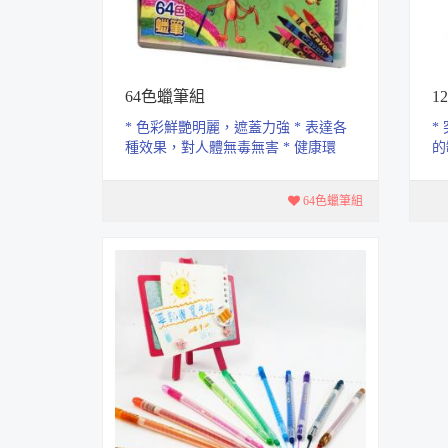
64色蠟筆組
1
* 色彩鮮艷明麗，遮蓋力強 * 表達各
*
種效果，對人體無毒無害 * 健康環
的
保，製品符合國際玩具安全 * 盒子
就
背...
64色蠟筆組