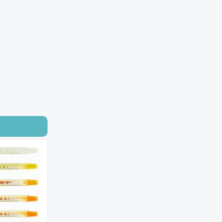
2色速乾中性筆
BC-40系列
日本製 自動鉛筆
DK-2000
A4 膠裝夾 系列
膠夾厚度
1mm~14mm
【手搖】大小通吃削筆
機
AS-700
彩繪漫畫筆( 毛筆頭)
1100系列
個資防護套 3張入
3005
伸縮萬用夾 32mm
4706