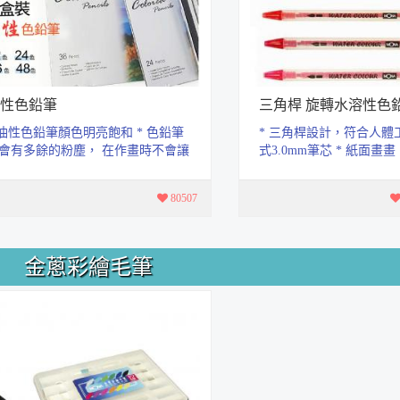
性色鉛筆
三角桿 旋轉水溶性色
 油性色鉛筆顏色明亮飽和 * 色鉛筆
* 三角桿設計，符合人體工
會有多餘的粉塵， 在作畫時不會讓
式3.0mm筆芯 * 紙面畫
畫紙髒亂，材質用無毒色粉，所...
現水彩效果，可用水彩筆
渲...
80507
金蔥彩繪毛筆