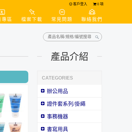
客戶登入
0
項
音專區
檔案下載
常見問題
聯絡我們
產品介紹
CATEGORIES
辦公用品
證件套系列/掛繩
事務機器
書寫用具