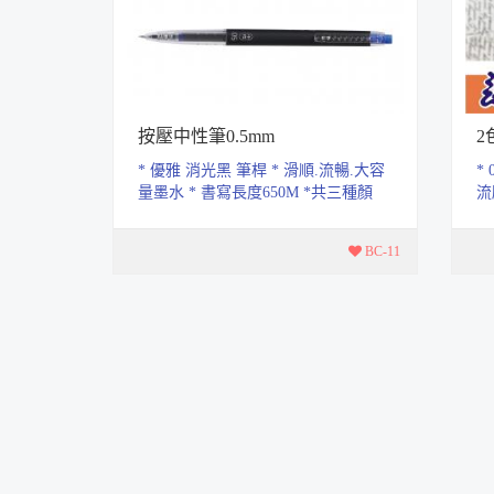
按壓中性筆0.5mm
2
* 優雅 消光黑 筆桿 * 滑順.流暢.大容
*
量墨水 * 書寫長度650M *共三種顏
流
色.黑.紅.藍
筆
BC-11