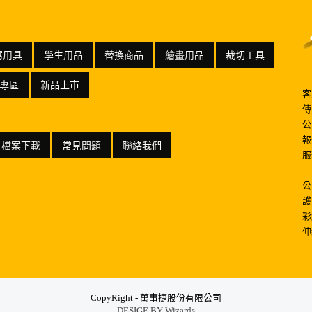
寫用具
學生用品
替換商品
繪畫用品
裁切工具
專區
新品上市
客
傳
公
報
檔案下載
常見問題
聯絡我們
服
公
護
彩
伸
CopyRight - 萬事捷股份有限公司
DESIGE BY
Wizards