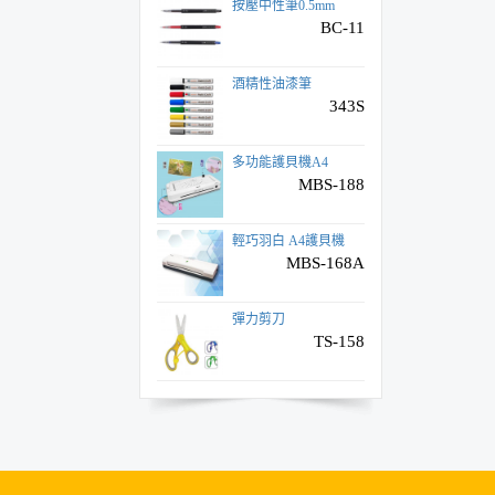
按壓中性筆0.5mm
BC-11
酒精性油漆筆
343S
多功能護貝機A4
MBS-188
輕巧羽白 A4護貝機
MBS-168A
彈力剪刀
TS-158
(新)筆夾式筆型圓規
P-100
省力黑色長尾夾