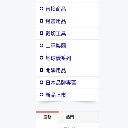
替換商品
繪畫用品
裁切工具
工程製圖
地球儀系列
開學用品
日本品牌專區
壓克力顏料 ７５ml
新品上市
SG顏料系列
安全進筆削筆機
AS-515
最新
熱門