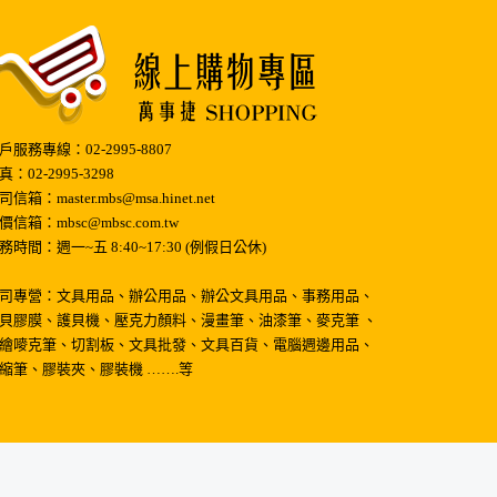
B系列筒裝
省力彩色長尾夾
C系列筒裝
固定式安全圓規組
戶服務專線：02-2995-8807
RX-101
真：02-2995-3298
司信箱：master.mbs@msa.hinet.net
【新】剪式除針器M-
價信箱：mbsc@mbsc.com.tw
516
務時間：週一~五 8:40~17:30 (例假日公休)
M-516
司專營：文具用品、辦公用品、辦公文具用品、事務用品、
高級鐵製手搖削筆機
AS-920
貝膠膜、護貝機、壓克力顏料、漫畫筆、油漆筆、麥克筆 、
繪嘜克筆、切割板、文具批發、文具百貨、電腦週邊用品、
縮筆、膠裝夾、膠裝機 …….等
典雅三角自動鉛筆
0.5mm
MT-126
莫蘭迪色手搖削筆機
AS-530