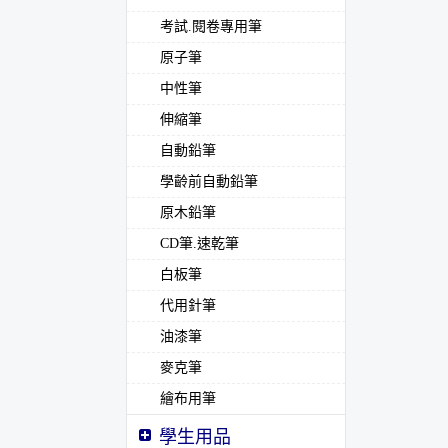
考試.閱卷專用筆
原子筆
中性筆
伸縮筆
自動鉛筆
學齡前自動鉛筆
原木鉛筆
CD筆.速乾筆
白板筆
代用針筆
油漆筆
麥克筆
繪布用筆
學生用品