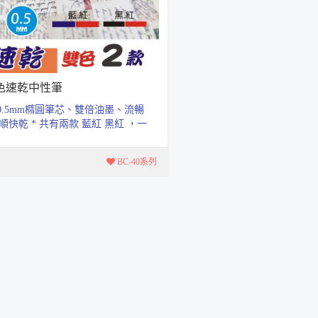
色速乾中性筆
 0.5mm橢圓筆芯、雙倍油墨、流暢
順快乾 * 共有兩款 藍紅 黑紅 ，一
兩用，換色自如 * 筆芯速乾效果...
BC-40系列