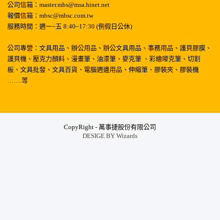
公司信箱：master.mbs@msa.hinet.net
報價信箱：mbsc@mbsc.com.tw
服務時間：週一~五 8:40~17:30 (例假日公休)
公司專營：文具用品、辦公用品、辦公文具用品、事務用品、護貝膠膜、
護貝機、壓克力顏料、漫畫筆、油漆筆、麥克筆 、彩繪嘜克筆、切割
板、文具批發、文具百貨、電腦週邊用品、伸縮筆、膠裝夾、膠裝機
…….等
CopyRight - 萬事捷股份有限公司
DESIGE BY
Wizards