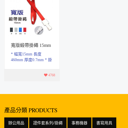
寬版緞帶掛繩 15mm
* 幅寬15mm 長度
460mm 厚度0.7mm * 掛
繩材質採用聚酯纖維設
計，耐磨不易褪色，日
4768
常配戴不起毛球，提升
舒...
產品分類 PRODUCTS
辦公用品
證件套系列/掛繩
事務機器
書寫用具