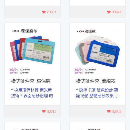
感更細緻 * 產品尺寸：
做工精緻.，手感舒適。
70x115mm * 紙卡尺寸：
* 單口袋設計，使用上
V3062
H3841
54x85mm
更便利 * 產...
橫式証件套_環保磨
橫式証件套_流線款
砂
* 採用環保材質.奈米新
* 懸浮卡頭.雙色設計.突
技術 * 表面磨砂處理.時
顯視覺.整體磨砂效果.手
尚更舒適 * 產品尺寸：
感更細緻 * 產品尺寸：
102x75mm * 紙卡尺
102.5x84mm * 紙卡尺
H3611
H3061
寸：90x54mm
寸：85x54mm