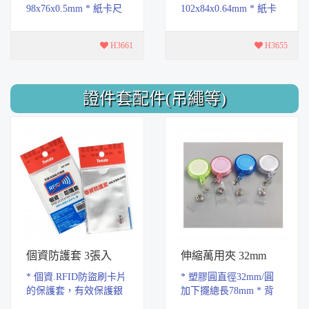
98x76x0.5mm * 紙卡尺
102x84x0.64mm * 紙卡
寸：85x55mm * 軟質
尺寸：85x55mm * 軟質
PVC材質，具有耐磨.耐
PVC材質，具有耐磨.耐
H3661
H3655
腐蝕特性，易拿取設計
腐蝕特性，易拿取設計
* 手感...
* 手...
證件套配件(吊繩等)
個資防護套 3張入
伸縮萬用夾 32mm
* 個資.RFID防盜刷卡片
* 塑膠圓直徑32mm/圓
的保護套，有效保護銀
加下擺總長78mm * 背
行卡.身分證等數據不被
面夾式設計，方便夾於