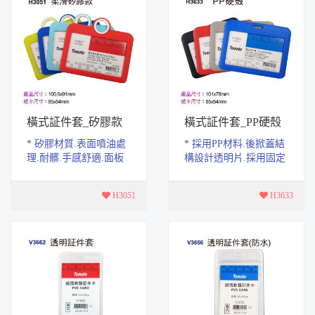
橫式証件套_矽膠款
橫式証件套_PP硬殼
* 矽膠材質.表面噴油處
* 採用PP材料.後掀蓋結
理.耐髒.手感舒適.面板
構設計透明片.採用固定
採用PET材質.高透防
結構.不易脫落。 * 表面
摔。 * 封閉式結構.具有
整體磨砂.四周圓弧處
H3051
H3633
防塵.防水功能 *...
理。 * 產品尺...