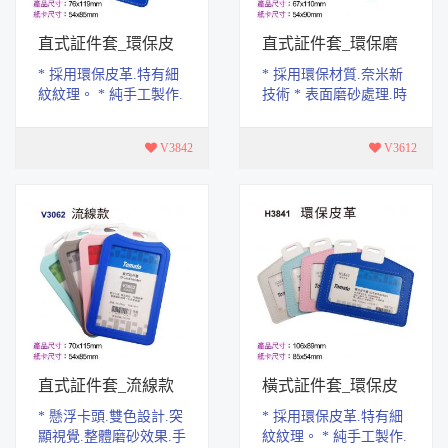
直式証件套_環保皮
直式証件套_環保磨
革
砂
* 採用環保皮革.特有細
* 採用環保材質.奈米新
紋紋理。 * 純手工製作.
技術 * 表面磨砂處理.時
做工精緻.，手感舒適。
尚更舒適 * 產品尺寸：
* 單口袋設計，使用上
67x110mm * 紙卡尺寸：
V3842
V3612
更便利 * 產...
54x90mm
直式証件套_流線款
橫式証件套_環保皮
革
* 懸浮卡頭.雙色設計.突
* 採用環保皮革.特有細
顯視覺.整體磨砂效果.手
紋紋理。 * 純手工製作.