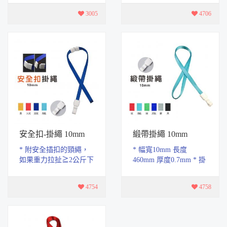
竊取 * 一個卡套放一張
包包、衣服.口袋等等 *
3005
4706
卡，效果最佳!!...
尼龍繩最長可拉750...
安全扣-掛繩 10mm
緞帶掛繩 10mm
* 附安全插扣的頸繩，
* 幅寬10mm 長度
如果重力拉扯≧2公斤下
460mm 厚度0.7mm * 掛
頸繩的安全插扣會自動
繩材質採用聚酯纖維設
分開，避免發生勒住脖
計，耐磨不易褪色，日
4754
4758
子窒息的危險。 * ...
常配戴不起毛球，提升
舒...