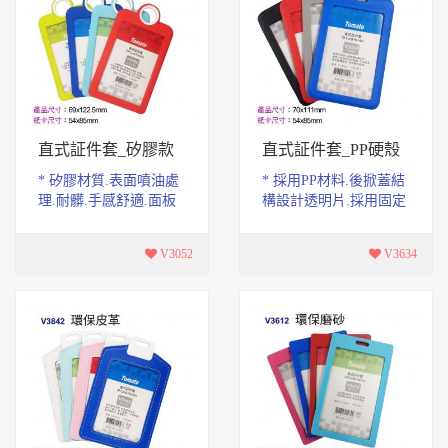
直式証件套_矽膠款
直式証件套_PP硬殼
* 矽膠材質.表面噴油處
* 採用PP材料.後掀蓋結
理.耐髒.手感舒適.面板
構設計透明片.採用固定
採用PET材質.高透防
結構.不易脫落。 * 表面
摔。 * 封閉式結構.具有
整體磨砂.四周圓弧處
V3052
V3634
防塵.防水功能 *...
理。 * 產品尺...