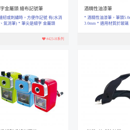
字金屬頭 繪布記號筆
酒精性油漆筆
 縫紉或刺繡時，方便作記號 有(水消
* 酒精性油漆筆，筆頭5.0
、氣消筆) * 筆尖是細字 金屬頭
3.0mm * 適用材質於玻
8mm
類、木材、金屬、塑膠。 
廣...
#423-H系列