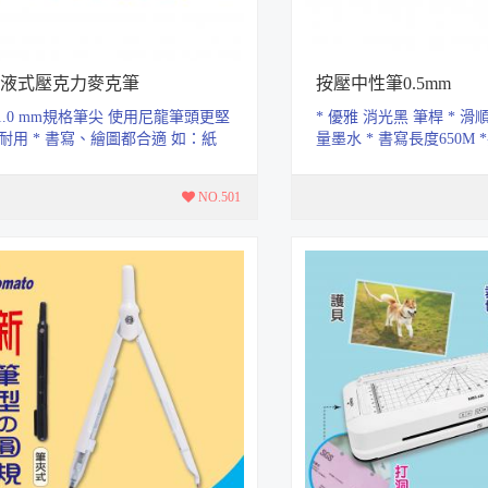
液式壓克力麥克筆
按壓中性筆0.5mm
 1.0 mm規格筆尖 使用尼龍筆頭更堅
* 優雅 消光黑 筆桿 * 滑
耐用 * 書寫、繪圖都合適 如：紙
量墨水 * 書寫長度650M
.布類.玻璃.木頭.石頭...等...
色.黑.紅.藍
NO.501