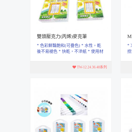
雙頭壓克力(丙烯)麥克筆
M
* 色彩鮮豔飽和(可疊色) * 水性，乾
*
後不易褪色 * 快乾，不滲紙 * 使用材
控
質廣泛 如：石頭、帆布鞋(布類)...
TW-12.24.36.48系列