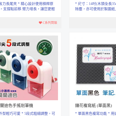
 省力長尾夾 * 精心設計使用槓桿原
* 尺寸：14吋(木頭全長35c
，支撐點前移.臂力增長，讓您更輕
除塵，亦可使用於製圖紙
開合使用。 * 夾力堅固，不易鬆...
潔。 * 馬毛質地柔軟不
C系列筒裝
蘭迪色手搖削筆機
鐘花複寫紙 (單面黑)
 外型輕巧可愛 * 5段式粗細調整，可
* 單面黑色複寫功能 * 