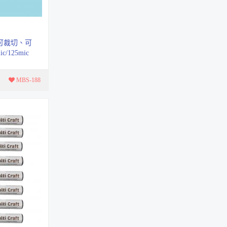
MT-126
莫蘭迪色手搖削筆機
AS-530
可裁切、可
/125mic
鐘花複寫紙 (單面黑)
的設定。
MK-105
MBS-188
花邊剪刀
TS-18001系列
單面冷裱膜
M系列
軟毛雙頭麥克筆
X5
耐水性代針筆 10入套
裝
#4600-盒裝