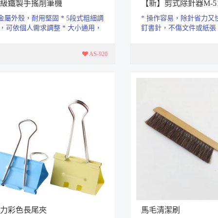
級鐵製手搖削筆機
【新】剪式除針器M-5
 金屬外殼，耐用堅固 * 5段式粗細調
* 操作容易，除針省力又快
，可依個人需求調整 * 大小通用，
釘書針，不傷文件或紙張
7.4-8mm(小筆桿) 9-11.5mm(...
去除各種規格之文書針。 * 如
AS-920
力彩色長尾夾
馬毛清潔刷