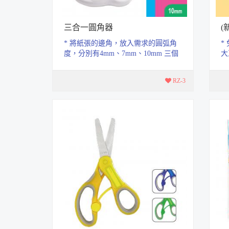
三合一圓角器
(
* 將紙張的邊角，放入需求的圓弧角
*
度，分別有4mm、7mm、10mm 三個
大
圓弧角度， 選擇其一的凹槽對齊放
1
好，...
RZ-3