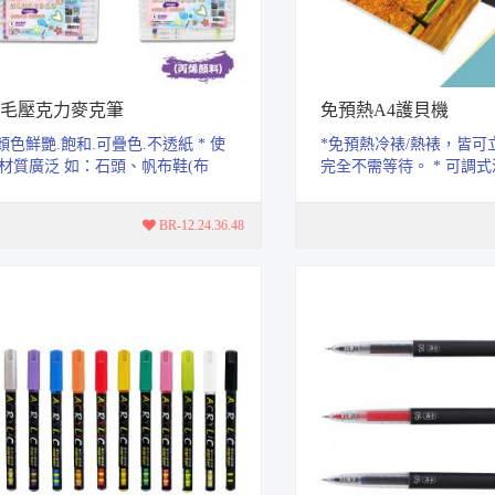
毛壓克力麥克筆
免預熱A4護貝機
 顏色鮮艷.飽和.可疊色.不透紙 * 使
*免預熱冷裱/熱裱，皆可
材質廣泛 如：石頭、帆布鞋(布
完全不需等待。 * 可調式
)、馬克杯、玻璃、紙張、塑膠、
紙鈕 * 托盤設計，作品
..
BR-12.24.36.48