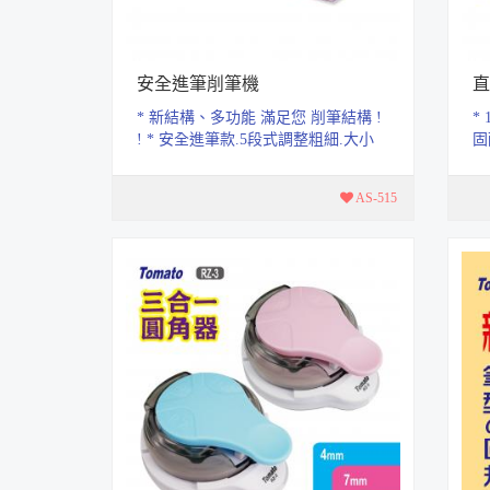
安全進筆削筆機
直
* 新結構、多功能 滿足您 削筆結構 !
*
! * 安全進筆款.5段式調整粗細.大小
固
筆桿通吃 * 5段式粗細調整，...
張
AS-515