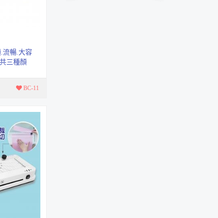
P-100
省力黑色長尾夾
B系列筒裝
順.流暢.大容
 *共三種顏
省力彩色長尾夾
C系列筒裝
BC-11
固定式安全圓規組
RX-101
【新】剪式除針器M-
516
M-516
高級鐵製手搖削筆機
AS-920
典雅三角自動鉛筆
0.5mm