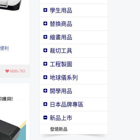
學生用品
替換商品
繪畫用品
效便利
裁切工具
工程製圖
MBS-703
地球儀系列
開學用品
日本品牌專區
新品上市
壓克力顏料 ７５ml
SG顏料系列
發燒新品