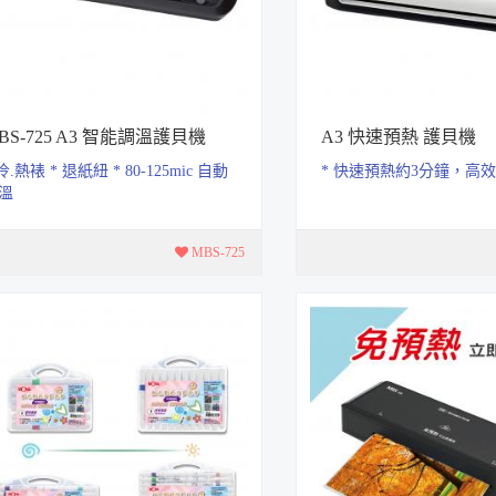
BS-725 A3 智能調溫護貝機
A3 快速預熱 護貝機
 冷.熱裱 * 退紙紐 * 80-125mic 自動
* 快速預熱約3分鐘，高
溫
MBS-725