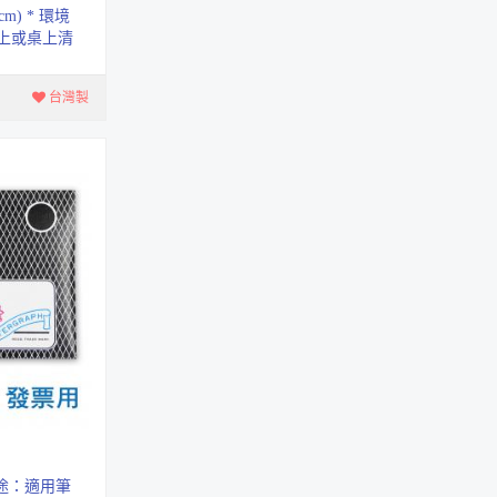
m) * 環境
上或桌上清
安全進筆削筆機
傷物體表面
AS-515
台灣製
按壓中性筆0.5mm
BC-11
酒精性油漆筆
343S
多功能護貝機A4
MBS-188
輕巧羽白 A4護貝機
MBS-168A
用途：適用筆