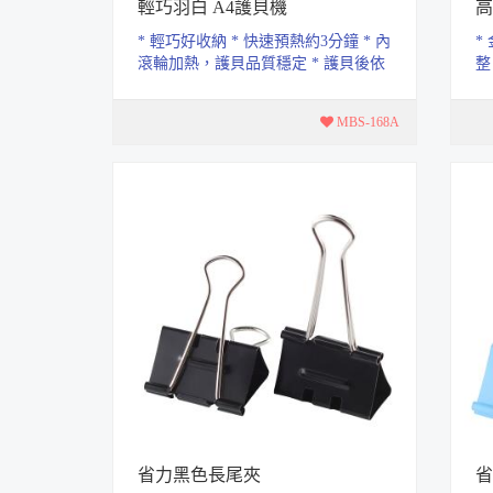
輕巧羽白 A4護貝機
高
* 輕巧好收納 * 快速預熱約3分鐘 * 內
*
滾輪加熱，護貝品質穩定 * 護貝後依
整
然文字清楚色彩鮮豔，保存更持久
可削
MBS-168A
省力黑色長尾夾
省