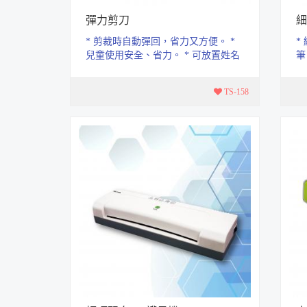
彈力剪刀
細
* 剪裁時自動彈回，省力又方便。 *
*
兒童使用安全、省力。 * 可放置姓名
筆
條。 * 雙色軟握設計。 * 剪刀長...
0.
TS-158