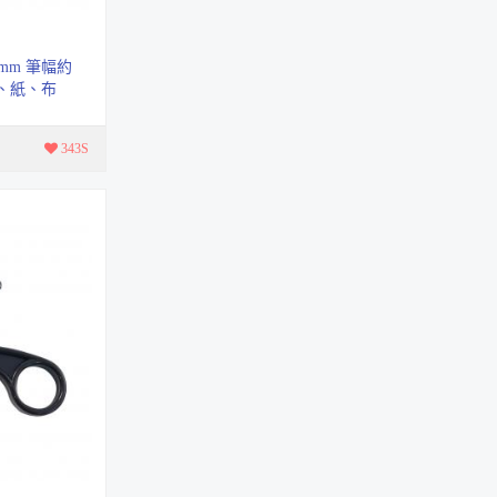
0.3mm多色代用針筆
【6色組】
4600C-6A
mm 筆幅約
璃、紙、布
2色速乾中性筆
* 使用範圍
BC-40系列
343S
日本製 自動鉛筆
DK-2000
A4 膠裝夾 系列
膠夾厚度
1mm~14mm
【手搖】大小通吃削筆
機
AS-700
彩繪漫畫筆( 毛筆頭)
1100系列
個資防護套 3張入