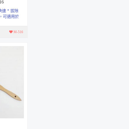
16
3005
速 * 拔除
，可適用於
伸縮萬用夾 32mm
 NO.1...
4706
M-516
寬版緞帶掛繩 15mm
4768
直式証件套_流線款
V3062
鉛筆延長的筆套
AS17
壓克力顏料 25ml
S顏料系列
壓克力顏料 ７５ml
SG顏料系列