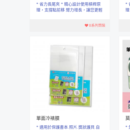
* 省力長尾夾 * 精心設計使用槓桿原
*
理，支撐點前移.臂力增長，讓您更輕
理
鬆開合使用。 * 夾力堅固，不易鬆...
鬆
B系列筒裝
單面冷裱膜
莫
* 適用於保護書本.照片.獎狀護貝.自
*