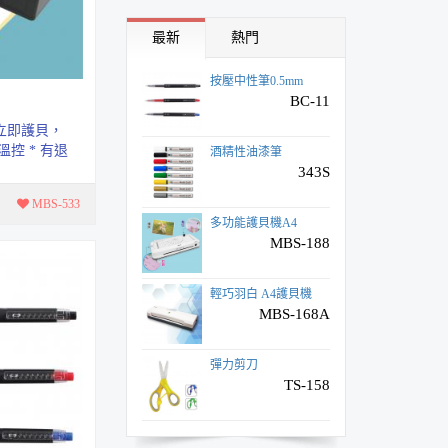
安全進筆削筆機
AS-515
最新
熱門
按壓中性筆0.5mm
BC-11
立即護貝，
溫控 * 有退
酒精性油漆筆
呈現更平整
343S
MBS-533
多功能護貝機A4
MBS-188
輕巧羽白 A4護貝機
MBS-168A
彈力剪刀
TS-158
(新)筆夾式筆型圓規