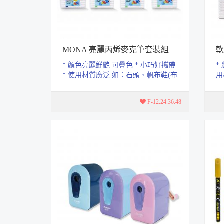
MONA 亮麗丙烯麥克筆套裝組
軟
* 顏色亮麗鮮艷.可疊色 * 小巧好攜帶
*
* 使用材質廣泛 如：石頭、帆布鞋(布
用
類)、馬克杯、玻璃、紙張、塑...
類
金.
F-12.24.36.48