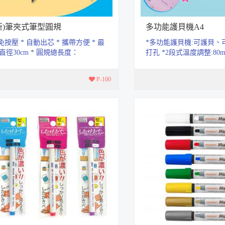
新)筆夾式筆型圓規
多功能護貝機A4
 免按壓 * 自動出芯 * 攜帶方便 * 最
*多功能護貝機:可護貝、
直徑30cm * 圓規總長度：
打孔 *2段式溫度調整:80mic
1.4cm(不含護套)
依據作品的厚度切換溫度
*...
P-100