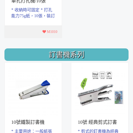
單孔打孔機/10張
* 收納時可固定 * 打孔
能力75g紙，10張，裝訂
方便整齊。 * 馬卡龍色
系的打孔機，色彩新
M1010
穎，豐富了辦公...
訂書機系列
10號鐵製訂書機
10號 經典剪式訂書
機-台灣製
* 主要用途：一般紙張
* 剪式的釘書機為經典