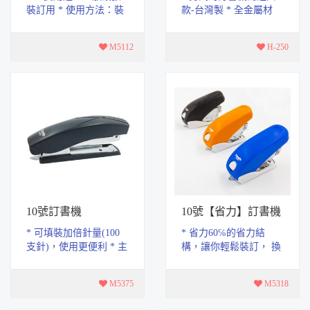
裝訂用 * 使用方法：裝
款-台灣製 * 全金屬材
上訂書針後即可以使用
質，高質感，不生鏽 *
* 裝訂頁數：10頁 * 內
符合人體工學的手握設
M5112
H-250
勾釘：NO.10 * ...
計，使用上不費力...
10號訂書機
10號【省力】訂書機
* 可填裝加倍針量(100
* 省力60℅的省力結
支針)，使用更便利 * 主
構，讓你輕鬆裝訂， 換
要用途：一般紙張裝訂
針的部份則按壓鈕即可
用 * 使用方法：裝上訂
自動跳出。 * 主要用
M5375
M5318
書針後即可以使...
途：一般紙張裝訂用 ...