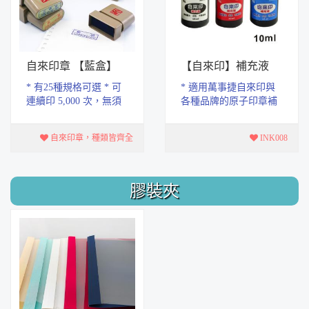
自來印章 【藍盒】
【自來印】補充液
* 有25種規格可選 * 可
* 適用萬事捷自來印與
連續印 5,000 次，無須
各種品牌的原子印章補
印泥或油墨，自動充
充 * 水性高級墨水，不
墨， 字跡清晰．均勻，
易褪色。 * 台灣製造 *
自來印章，種類皆齊全
INK008
印墨字跡易乾，不...
商品容量：10 m...
膠裝夾