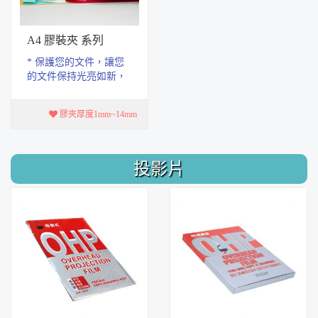
A4 膠裝夾 系列
* 保護您的文件，讓您
的文件保持光亮如新，
塑膠夾 不易割手，用久
亦不會因彈性疲乏而損
膠夾厚度1mm~14mm
壞。 * 膠夾厚度1...
投影片