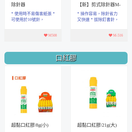
除針器
【新】剪式除針器M-
516
* 使用時不易傷害紙張 *
* 操作容易，除針省力
可使用於10號針，
又快速 * 拔除釘書針，
24/6，26/6
不傷文件或紙張，可適
用於去除各種規格之文
M508
M-516
書針。 * 如 NO.1...
口紅膠
超黏口紅膠/8g(小)
超黏口紅膠/21g(大)