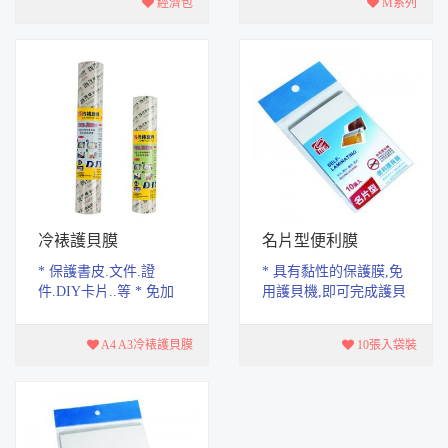
經濟包
M系列
(無塑化劑，無重金...
裱膜預留空...
冷裱護貝膜
名片型便利膜
* 保護書皮.文件.證
* 具有黏性的保護膜,免
件.DIY卡片..等 * 免加
用護貝機,即可完成護貝
熱 免用護貝機 * 低黏度
作業.展示或收藏都很方
使用不沾黏 * 台灣製造
便 * 適用於卡片. 照片.
A4 A3冷裱護貝膜
10張入袋裝
* 材質 OPP...
證件.名片......