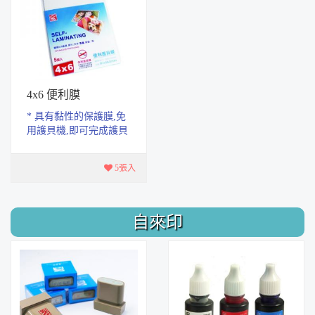
4x6 便利膜
* 具有黏性的保護膜,免
用護貝機,即可完成護貝
作業.展示或收藏都很方
便 * 適用4X6 紙張.照
5張入
片.文件.圖畫....
自來印