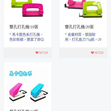
雙孔打孔機/10張
雙孔打孔機/20張
* 馬卡龍色系打孔機，
* 金屬材質，堅固耐
色彩新穎，豐富了辦公
用，打孔能力75g紙，20
色彩，為你帶來好心
張，附調整尺，裝訂方
情！ * 金屬材質，堅固
便整齊。 * 馬卡龍色系
M7210
M7220
耐用，打孔能力75g...
打孔機，色彩新穎...