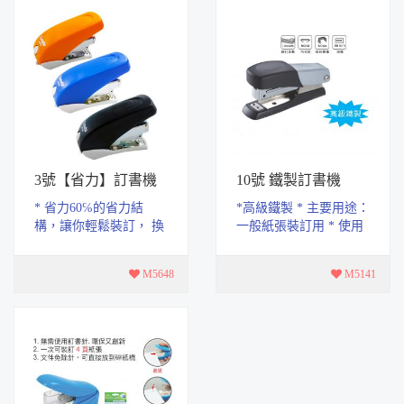
3號【省力】訂書機
10號 鐵製訂書機
* 省力60℅的省力結
*高級鐵製 * 主要用途：
構，讓你輕鬆裝訂， 換
一般紙張裝訂用 * 使用
針的部份則按壓鈕即可
方法：裝上訂書針後即
自動跳出。 * 主要用
可以使用 * 裝訂頁數：
M5648
M5141
途：一般紙張裝訂用
10頁 * 內勾釘...
*...