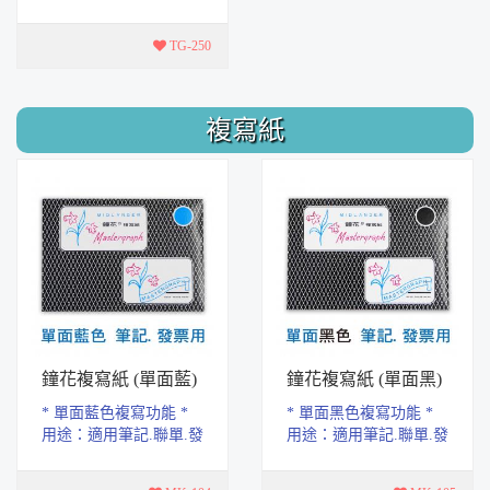
底座，結構精密，堅固
耐用，適用多種釘針，
TG-250
家庭工藝DIY...
複寫紙
鐘花複寫紙 (單面藍)
鐘花複寫紙 (單面黑)
* 單面藍色複寫功能 *
* 單面黑色複寫功能 *
用途：適用筆記.聯單.發
用途：適用筆記.聯單.發
票複寫 * 高品質碳紙.書
票複寫 * 高品質碳紙.書
寫很清晰 * PET環保配
寫很清晰 * PET環保配