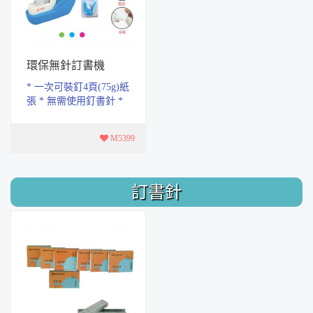
環保無針訂書機
* 一次可裝釘4頁(75g)紙
張 * 無需使用釘書針 *
輕巧尺寸的機身，操作
方便。 * 家庭、學校、
M5399
辦公室，各種...
訂書針