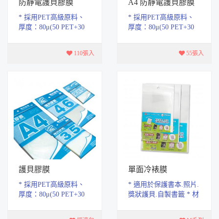
防靜電護貝膠膜
A4 防靜電護貝膠膜
* 採用PET高級原料、
* 採用PET高級原料、
厚度：80μ(50 PET+30
厚度：80μ(50 PET+30
EVA) * 特殊處理具有防
EVA) * 特殊處理具有防
靜電效果 * 通過
靜電效果 * 通過
110張入
55張入
CNS15503 事務文具安
CNS15503 事務文具安
全...
全...
護貝膠膜
單面冷裱膜
* 採用PET高級原料、
* 適用於保護書本.照片.
厚度：80μ(50 PET+30
獎狀護貝.自製書籤 * 材
EVA) * 通過CNS15503
質PET.厚度0.1mm 100μ.
事務文具安全檢驗標準
高透明度.提亮作品 * 冷