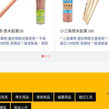
用 原木鉛筆2B
小三角原木鉛筆 HB
角筆桿.適合學齡兒童使用 * 不易
* 三角筆桿.適合學齡兒童使用 *
2B材質.易擦拭 * 無漆無毒，使用
斷芯.HB材質.易擦拭 * 無漆無
* 符合人體工學.輔助孩...
安心 * 符合人體工學.輔助孩...
P-15
寫用具
學生用品
替換商品
繪畫用品
裁切工具
專區
新品上市