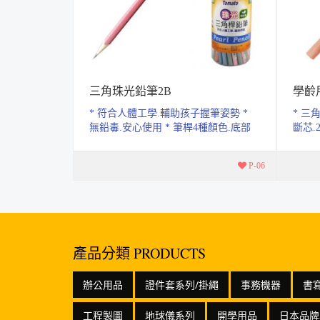
三角珠光鉛筆2B
學齡
* 符合人體工學.輔助孩子握筆姿勢 *
* 三
.5B.6B.8B.EB
無鉛毒.安心使用 * 筆桿4種顏色.底部
斷芯.
條清晰，容易
塗頭
安心 
80506
P-06
產品分類 PRODUCTS
辦公用品
證件套系列/掛繩
事務機器
書
工程製圖
地球儀系列
開學用品
日本品牌