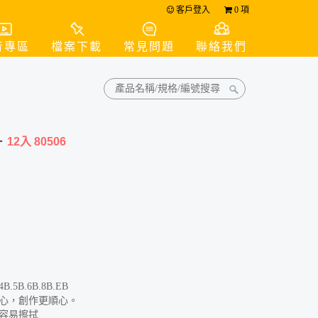
客戶登入
0
項
音專區
檔案下載
常見問題
聯絡我們
-
12入 80506
B.5B.6B.8B.EB
放心，創作更順心。
，容易擦拭