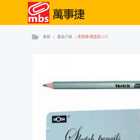
首頁
»
產品介紹
»
素描筆/鐵盒裝12入