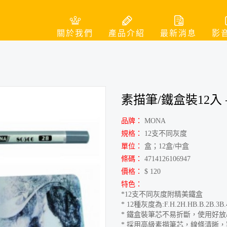
關於我們
產品介紹
最新消息
影
素描筆/鐵盒裝12入
品牌：
MONA
規格：
12支不同灰度
單位：
盒；12盒/中盒
條碼：
4714126106947
價格：
$ 120
特色：
*12支不同灰度附精美鐵盒
* 12種灰度為:F.H.2H.HB.B.2B.3B.4
* 鐵盒裝筆芯不易折斷，使用好
* 採用高級素描筆芯，線條清晰