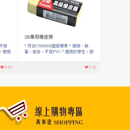
2B專用橡皮擦
油性色鉛
 不易
* 符合CNS6856國家標準 * 環保、無
* 油性色鉛
毒，使用
毒、安全，不含PVC * 適用於學生，辦
會有多餘的
公室，鉛筆擦拭用
畫紙髒亂，材
P-011
E-10