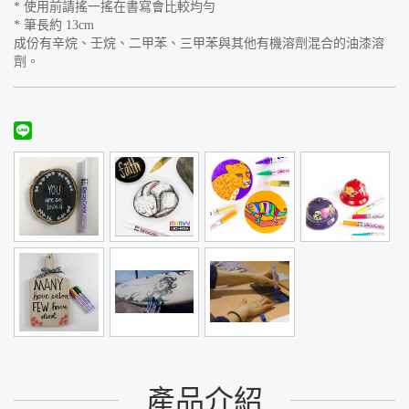
* 使用前請搖一搖在書寫會比較均勻
* 筆長約 13cm
成份有辛烷、壬烷、二甲苯、三甲苯與其他有機溶劑混合的油漆溶
劑。
產品介紹