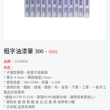
粗字油漆筆 300
-
300S
品牌：
UCHIDA
特色：
* 子彈型筆頭，耐寫不易磨損
* 筆尖 4.5mm，筆跡幅度2.0mm，
* 書寫長度：500-550M，容量：6.5Ml
* 適用於紙、鐵板、玻璃、塑膠、布、皮革、汽車、工業、一般手工
藝品也皆適用
*通過ASTM D-4236，歐盟ROHS檢驗合格，讓使用者更放心。
* 顏色有 藍.綠.黃.銀.金.白.紅.紫.黑.咖啡等12種
* 日本製.品質有保障