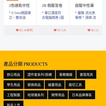
2色速乾中性
2B 側壓答卷
按壓中性筆
筆
筆
0.5mm
* 0.5mm橢圓筆
* 筆芯濃度符
* 優雅 消光黑
芯、雙倍油
合電腦閱券 (圓
筆桿 * 滑順.流
墨、流暢流順
點.方框格式皆
暢.大容量墨水
快乾 * 共有兩
適用) ( 適用
* 書寫長度
BC-40系列
EP-120
BC-11
款 藍紅 黑紅
Tomato 電腦閱
650M *共三種
，一筆兩用，
券筆芯 ) * 特
顏色.黑.紅.藍
換色自如 * 筆
殊寬扁式2B筆
芯速乾效果...
芯 * 側...
產品分類 PRODUCTS
辦公用品
證件套系列/掛繩
事務機器
書寫用具
學生用品
替換商品
繪畫用品
裁切工具
工程製圖
地球儀系列
開學用品
日本品牌專區
新品上市