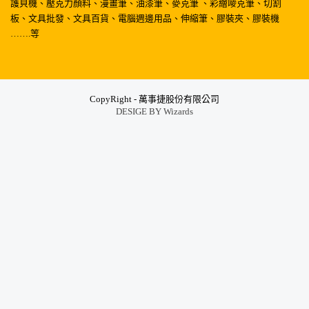
護貝機、壓克力顏料、漫畫筆、油漆筆、麥克筆 、彩繪嘜克筆、切割
板、文具批發、文具百貨、電腦週邊用品、伸縮筆、膠裝夾、膠裝機
…….等
CopyRight - 萬事捷股份有限公司
DESIGE BY
Wizards