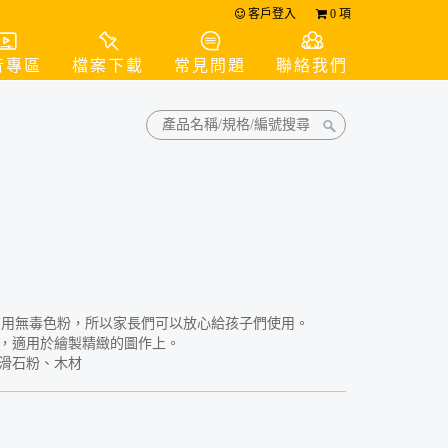
客戶登入
0
項
音專區
檔案下載
常見問題
聯絡我們
質用無毒色粉，所以家長們可以放心給孩子們使用。
色，適用於繪製精緻的圖作上。
、滑石粉、木材