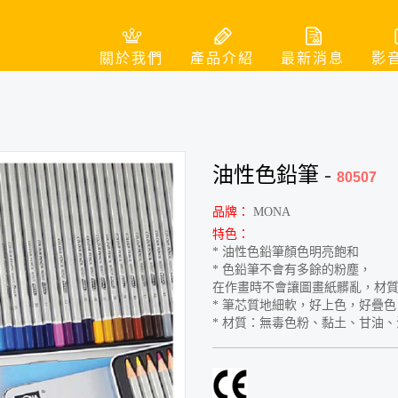
關於我們
產品介紹
最新消息
影
油性色鉛筆
-
80507
品牌：
MONA
特色：
* 油性色鉛筆顏色明亮飽和
* 色鉛筆不會有多餘的粉塵，
在作畫時不會讓圖畫紙髒亂，材
* 筆芯質地細軟，好上色，好疊
* 材質：無毒色粉、黏土、甘油