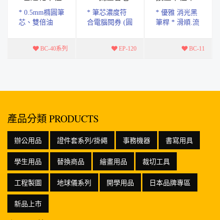
筆
筆
0.5mm
* 0.5mm橢圓筆
* 筆芯濃度符
* 優雅 消光黑
芯、雙倍油
合電腦閱券 (圓
筆桿 * 滑順.流
墨、流暢流順
點.方框格式皆
暢.大容量墨水
快乾 * 共有兩
適用) ( 適用
* 書寫長度
BC-40系列
EP-120
BC-11
款 藍紅 黑紅
Tomato 電腦閱
650M *共三種
，一筆兩用，
券筆芯 ) * 特
顏色.黑.紅.藍
換色自如 * 筆
殊寬扁式2B筆
芯速乾效果...
芯 * 側...
產品分類 PRODUCTS
辦公用品
證件套系列/掛繩
事務機器
書寫用具
學生用品
替換商品
繪畫用品
裁切工具
工程製圖
地球儀系列
開學用品
日本品牌專區
新品上市