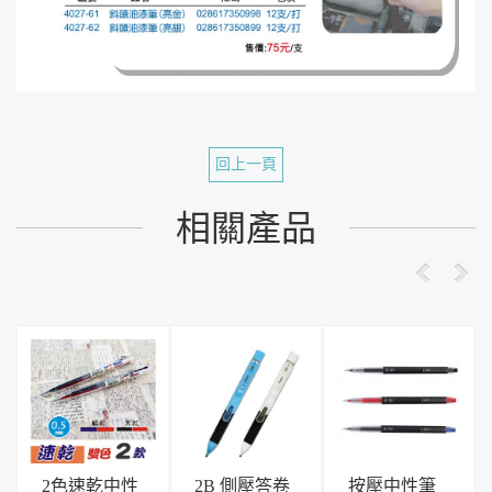
回上一頁
相關產品
2色速乾中性
2B 側壓答卷
按壓中性筆