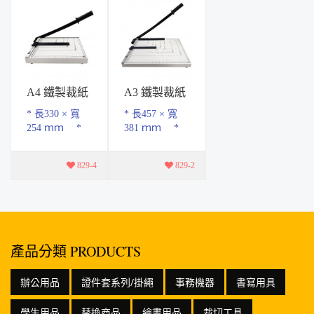
A4 鐵製裁紙
A3 鐵製裁紙
機_12吋x10
機_18吋X15
* 長330 × 寬
* 長457 × 寬
吋
吋
254 ｍｍ *
381 ｍｍ *
手壓式，方便
手壓式，方便
裁切，鐵座不
裁切，鐵座不
829-4
829-2
鏽鋼刀身，板
鏽鋼刀身，板
上刻有厘米，
上刻有厘米，
英吋及紙張長
英吋及紙張長
尺碼，適合...
尺碼， 適合...
產品分類 PRODUCTS
辦公用品
證件套系列/掛繩
事務機器
書寫用具
學生用品
替換商品
繪畫用品
裁切工具