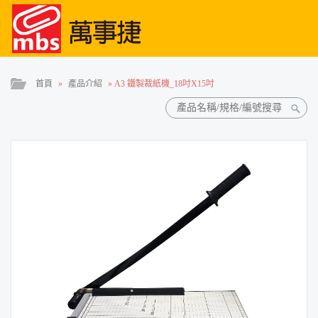
首頁
»
產品介紹
»
A3 鐵製裁紙機_18吋X15吋