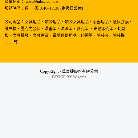
報價信箱：mbsc@mbsc.com.tw
服務時間：週一~五 8:40~17:30 (例假日公休)
公司專營：文具用品、辦公用品、辦公文具用品、事務用品、護貝膠膜、
護貝機、壓克力顏料、漫畫筆、油漆筆、麥克筆 、彩繪嘜克筆、切割
板、文具批發、文具百貨、電腦週邊用品、伸縮筆、膠裝夾、膠裝機
…….等
CopyRight - 萬事捷股份有限公司
DESIGE BY
Wizards