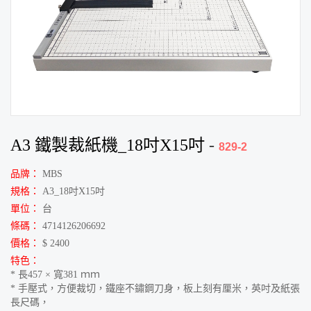
A3 鐵製裁紙機_18吋X15吋
-
829-2
品牌：
MBS
規格：
A3_18吋X15吋
單位：
台
條碼：
4714126206692
價格：
$ 2400
特色：
* 長457 × 寬381 ｍｍ
* 手壓式，方便裁切，鐵座不鏽鋼刀身，板上刻有厘米，英吋及紙張
長尺碼，