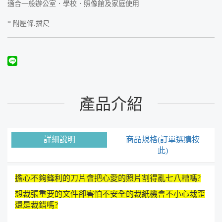
適合一般辦公室．學校．照像館及家庭使用
* 附壓條.擋尺
產品介紹
詳細說明
商品規格(訂單選購按
此)
擔心不夠鋒利的刀片會把心愛的照片割得亂七八糟嗎?
想裁張重要的文件卻害怕不安全的裁紙機會不小心裁歪
還是裁錯嗎?