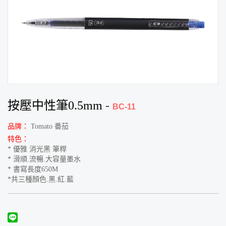
按壓中性筆0.5mm
-
BC-11
品牌：
Tomato 番茄
特色：
* 優雅 消光黑 筆桿
* 滑順.流暢.大容量墨水
* 書寫長度650M
*共三種顏色.黑.紅.藍