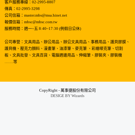
客戶服務專線：02-2995-8807
傳真：02-2995-3298
公司信箱：master.mbs@msa.hinet.net
報價信箱：mbsc@mbsc.com.tw
服務時間：週一~五 8:40~17:30 (例假日公休)
公司專營：文具用品、辦公用品、辦公文具用品、事務用品、護貝膠膜、
護貝機、壓克力顏料、漫畫筆、油漆筆、麥克筆 、彩繪嘜克筆、切割
板、文具批發、文具百貨、電腦週邊用品、伸縮筆、膠裝夾、膠裝機
…….等
CopyRight - 萬事捷股份有限公司
DESIGE BY
Wizards