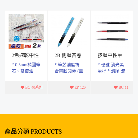
2色速乾中性
2B 側壓答卷
按壓中性筆
筆
筆
0.5mm
* 0.5mm橢圓筆
* 筆芯濃度符
* 優雅 消光黑
芯、雙倍油
合電腦閱券 (圓
筆桿 * 滑順.流
墨、流暢流順
點.方框格式皆
暢.大容量墨水
快乾 * 共有兩
適用) ( 適用
* 書寫長度
BC-40系列
EP-120
BC-11
款 藍紅 黑紅
Tomato 電腦閱
650M *共三種
，一筆兩用，
券筆芯 ) * 特
顏色.黑.紅.藍
換色自如 * 筆
殊寬扁式2B筆
芯速乾效果...
芯 * 側...
產品分類 PRODUCTS