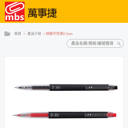
首頁
»
產品介紹
»
按壓中性筆0.5mm