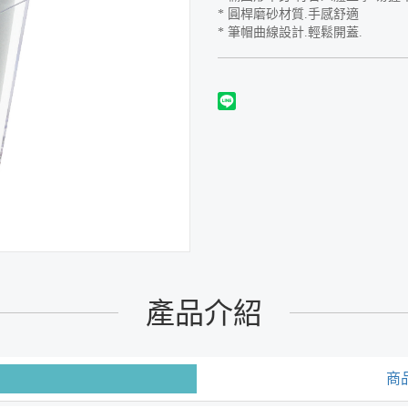
* 圓桿磨砂材質.手感舒適
* 筆帽曲線設計.輕鬆開蓋.
產品介紹
商