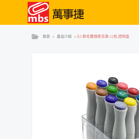
首頁
»
產品介紹
»
X5 軟毛雙頭麥克筆-12色.透明盒