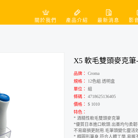
關於我們
產品介紹
最新消息
影
X5 軟毛雙頭麥克筆-
品牌：
Croma
規格：
12色組.透明盒
單位：
組
條碼：
4718625136405
價格：
$ 1010
特色：
* 酒精性軟毛雙頭麥克筆
*優質日本進口軟頭.出墨均勻柔韌
不易磨損更耐用.毛筆頭變化靈活
* 橢圓形筆身.符合人體工學.易握