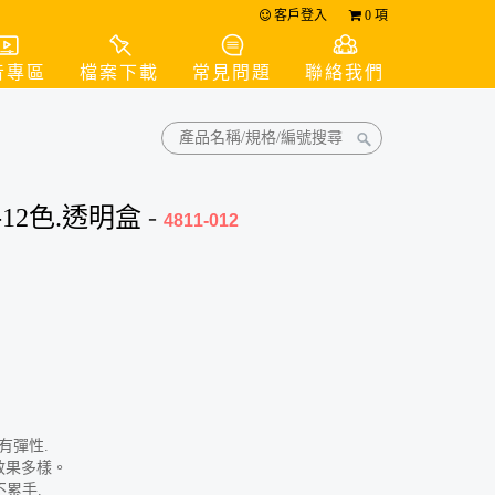
客戶登入
0
項
音專區
檔案下載
常見問題
聯絡我們
12色.透明盒
-
4811-012
有彈性.
效果多樣。
不累手.