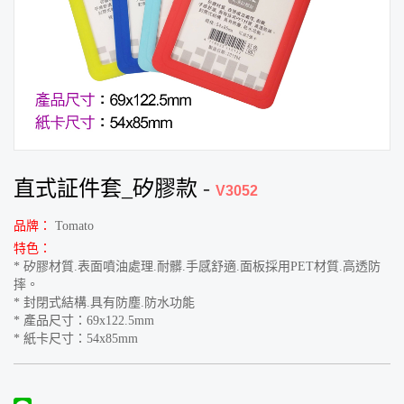
直式証件套_矽膠款
-
V3052
品牌：
Tomato
特色：
* 矽膠材質.表面噴油處理.耐髒.手感舒適.面板採用PET材質.高透防
摔。
* 封閉式結構.具有防塵.防水功能
* 產品尺寸：69x122.5mm
* 紙卡尺寸：54x85mm