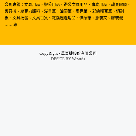
公司專營：文具用品、辦公用品、辦公文具用品、事務用品、護貝膠膜、
護貝機、壓克力顏料、漫畫筆、油漆筆、麥克筆 、彩繪嘜克筆、切割
板、文具批發、文具百貨、電腦週邊用品、伸縮筆、膠裝夾、膠裝機
…….等
CopyRight - 萬事捷股份有限公司
DESIGE BY
Wizards