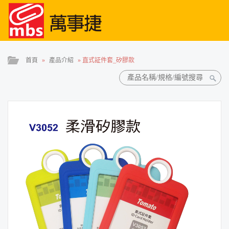
首頁
»
產品介紹
»
直式証件套_矽膠款