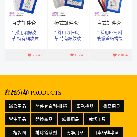
直式証件套_
橫式証件套_
直式証件套
環保皮革
環保皮革
_PP硬殼
* 採用環保皮
* 採用環保皮
* 採用PP材料.
革.特有細紋紋
革.特有細紋紋
後掀蓋結構設
理。 * 純手工
理。 * 純手工
計透明片.採用
製作.做工精
製作.做工精
固定結構.不易
V3842
H3841
V3634
緻.，手感舒
緻.，手感舒
脫落。 * 表面
適。 * 單口袋
適。 * 單口袋
整體磨砂.四周
設計，使用上
設計，使用上
圓弧處理。 *
更便利 * 產...
更便利 * 產...
產品尺...
產品分類 PRODUCTS
辦公用品
證件套系列/掛繩
事務機器
書寫用具
學生用品
替換商品
繪畫用品
裁切工具
工程製圖
地球儀系列
開學用品
日本品牌專區