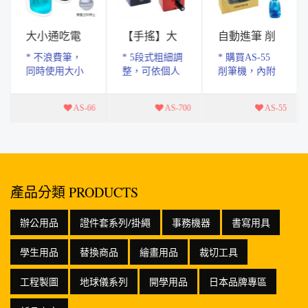
大小通吃電
【手搖】大
自動進筆 削
動削筆機
小通吃削筆
筆機
* 不浪費筆，
* 5段式粗細調
* 購買AS-55
機
同時使用大小
整，可依個人
削筆機，內附
筆桿不用換刀
需求調整 * 大
〝鉛筆延長的
片，大小孔一
小通用，可削
筆套〞及〝固
AS-66
AS-700
AS-55
次到位， * 安
7.4-8mm(小筆
定器〞的贈
全裝置小朋友
桿) 9-
品。 * 【省
也可安心使用
11.5mm(大筆
力】§ 專利進
* 收納不佔...
桿) * 六角形、
筆結構，不費
三角...
力...
產品分類 PRODUCTS
辦公用品
證件套系列/掛繩
事務機器
書寫用具
學生用品
替換商品
繪畫用品
裁切工具
工程製圖
地球儀系列
開學用品
日本品牌專區