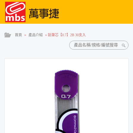
首頁
»
產品介紹
»
鉛筆芯【0.7】2B 30支入