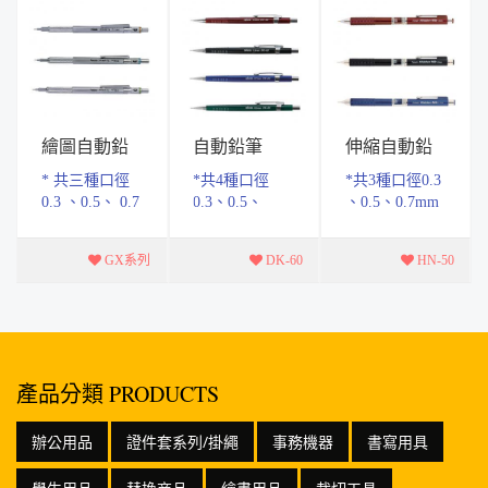
繪圖自動鉛
自動鉛筆
伸縮自動鉛
筆
筆
* 共三種口徑
*共4種口徑
*共3種口徑0.3
0.3 、0.5、 0.7
0.3、0.5、
、0.5、0.7mm
mm * 金屬筆桿
0.7、0.9mm(筆
(每種口徑各三
* 防滑設計 *
桿顏色區分) *
色紅.黑.藍) *
GX系列
DK-60
HN-50
專業繪圖 * 一
筆芯日本製，
二段式伸縮，
般書寫皆適用
附有筆芯通條
攜帶不傷衣
*書寫.繪圖皆
物，收藏方便
適宜
*金屬筆頭...
產品分類 PRODUCTS
辦公用品
證件套系列/掛繩
事務機器
書寫用具