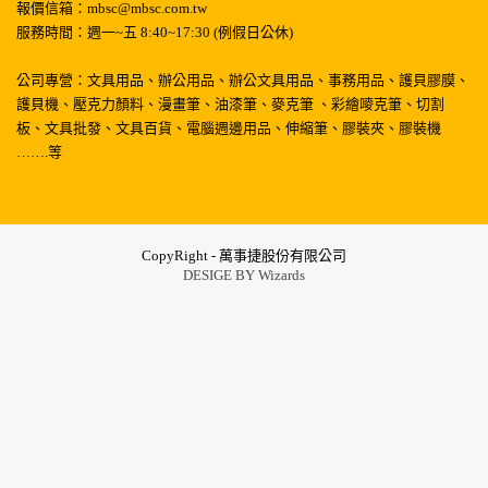
報價信箱：mbsc@mbsc.com.tw
服務時間：週一~五 8:40~17:30 (例假日公休)
公司專營：文具用品、辦公用品、辦公文具用品、事務用品、護貝膠膜、
護貝機、壓克力顏料、漫畫筆、油漆筆、麥克筆 、彩繪嘜克筆、切割
板、文具批發、文具百貨、電腦週邊用品、伸縮筆、膠裝夾、膠裝機
…….等
CopyRight - 萬事捷股份有限公司
DESIGE BY
Wizards