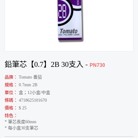
鉛筆芯【0.7】2B 30支入
-
PN730
品牌：
Tomato 番茄
規格：
0.7mm 2B
單位：
盒；12小盒/中盒
條碼：
4718625101670
價格：
$ 25
特色：
* 筆芯長度60mm
* 每小盒30支筆芯