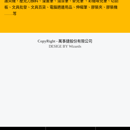
護貝機、壓克力顏料、漫畫筆、油漆筆、麥克筆 、彩繪嘜克筆、切割
板、文具批發、文具百貨、電腦週邊用品、伸縮筆、膠裝夾、膠裝機
…….等
CopyRight - 萬事捷股份有限公司
DESIGE BY
Wizards