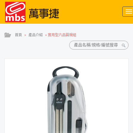
To
na
首頁
»
產品介紹
»
實用型六品圓規組