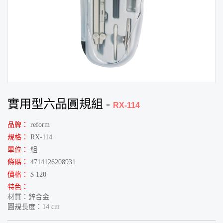
實用型六品圓規組
-
RX-114
品牌：
reform
規格：
RX-114
單位：
組
條碼：
4714126208931
價格：
$ 120
特色：
材質：鋅合金
圓規長度：14 cm