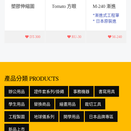
塑膠伸縮圖
Tomato 方眼
M-240 漸進
筒 ( 中型 )
切割尺 30cm
式工程筆 日
*漸進式工程筆
製
* 日本原裝進
口，採用日本
三菱筆芯，筆
DT-300
RU-30
M-240
芯長度12CM *
高級質感新材
質，鍍鉻金
屬，建築．
室...
產品分類 PRODUCTS
辦公用品
證件套系列/掛繩
事務機器
書寫用具
學生用品
替換商品
繪畫用品
裁切工具
工程製圖
地球儀系列
開學用品
日本品牌專區
新品上市