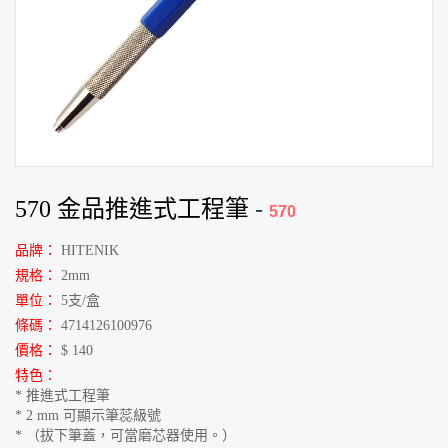
570 金品推進式工程筆
-
570
品牌：
HITENIK
規格：
2mm
單位：
5支/盒
條碼：
4714126100976
價格：
$ 140
特色：
* 推進式工程筆
* 2 mm 可顯示筆蕊級號
* （拔下筆蓋，可當磨芯器使用。）