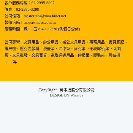
客戶服務專線：02-2995-8807
傳真：02-2995-3298
公司信箱：master.mbs@msa.hinet.net
報價信箱：mbsc@mbsc.com.tw
服務時間：週一~五 8:40~17:30 (例假日公休)
公司專營：文具用品、辦公用品、辦公文具用品、事務用品、護貝膠膜、
護貝機、壓克力顏料、漫畫筆、油漆筆、麥克筆 、彩繪嘜克筆、切割
板、文具批發、文具百貨、電腦週邊用品、伸縮筆、膠裝夾、膠裝機
…….等
CopyRight - 萬事捷股份有限公司
DESIGE BY
Wizards