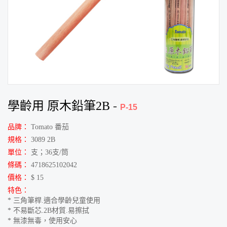
學齡用 原木鉛筆2B
-
P-15
品牌：
Tomato 番茄
規格：
3089 2B
單位：
支；36支/筒
條碼：
4718625102042
價格：
$ 15
特色：
* 三角筆桿.適合學齡兒童使用
* 不易斷芯.2B材質.易擦拭
* 無漆無毒，使用安心