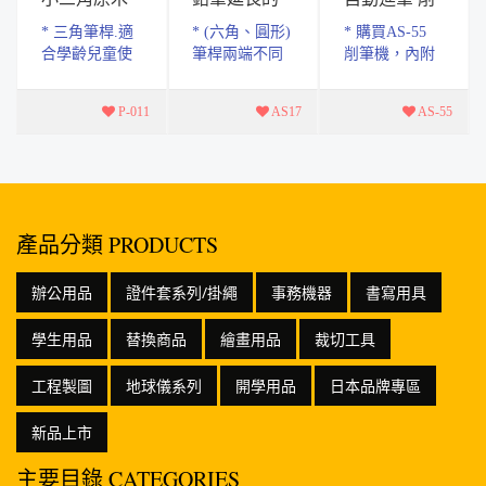
鉛筆 HB
筆套
筆機
* 三角筆桿.適
* (六角、圓形)
* 購買AS-55
合學齡兒童使
筆桿兩端不同
削筆機，內附
用 * 不易斷
設計，依需求
〝鉛筆延長的
芯.HB材質.易
套上過短的鉛
筆套〞及〝固
P-011
AS17
AS-55
擦拭 * 無漆無
筆。 * 使用方
定器〞的贈
毒，使用安心
式：1.插入鉛
品。 * 【省
* 符合人體工
筆即可書寫 2.
力】§ 專利進
學.輔助孩...
使用完輕...
筆結構，不費
力...
產品分類 PRODUCTS
辦公用品
證件套系列/掛繩
事務機器
書寫用具
學生用品
替換商品
繪畫用品
裁切工具
工程製圖
地球儀系列
開學用品
日本品牌專區
新品上市
主要目錄 CATEGORIES