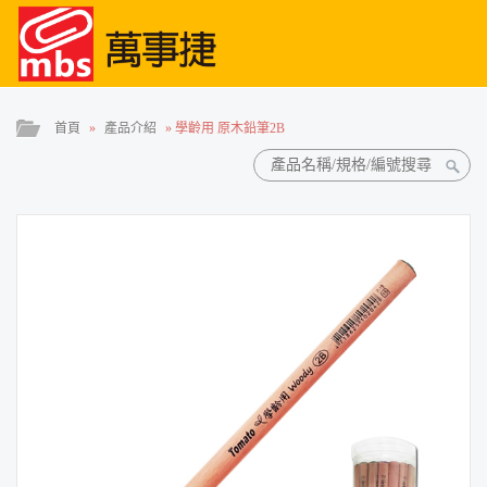
首頁
»
產品介紹
»
學齡用 原木鉛筆2B