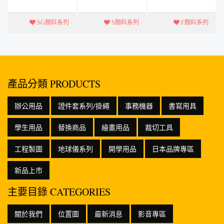
彩飽和度、延
彩飽和度、延
彩飽和度、延
展性及鮮豔度
展性及鮮豔度
展性及鮮豔度
SG顏料系列
S顏料系列
F顏料系列
良好 * 可塗於
良好 * 可塗於
良好 * 可塗於
無油脂的表面
無油脂的表面
無油脂的表面
上.如石頭、畫
上.如石頭、畫
上.如石頭、畫
布、木器、...
布、木器、...
布、木器、...
產品分類 PRODUCTS
辦公用品
證件套系列/掛繩
事務機器
書寫用具
學生用品
替換商品
繪畫用品
裁切工具
工程製圖
地球儀系列
開學用品
日本品牌專區
新品上市
主要目錄 CATEGORIES
關於我們
位置圖
最新消息
影音專區