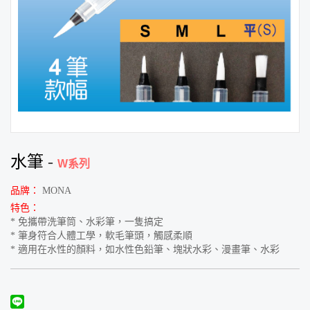
水筆
-
W系列
品牌：
MONA
特色：
* 免攜帶洗筆筒、水彩筆，一隻搞定
* 筆身符合人體工學，軟毛筆頭，觸感柔順
* 適用在水性的顏料，如水性色鉛筆、塊狀水彩、漫畫筆、水彩