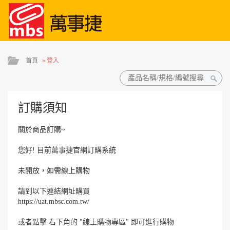
首頁
»
登入
訂購須知
關於商品訂購~
您好! 目前萬事捷官網訂購系統
未開放，如需線上購物
請到以下連結網址購買
https://uat.mbsc.com.tw/
或者點擊 右下角的 "線上購物專區" 即可進行購物