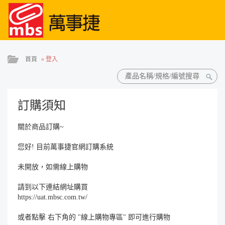
首頁
»
登入
訂購須知
關於商品訂購~
您好! 目前萬事捷官網訂購系統
未開放，如需線上購物
請到以下連結網址購買
https://uat.mbsc.com.tw/
或者點擊 右下角的 "線上購物專區" 即可進行購物