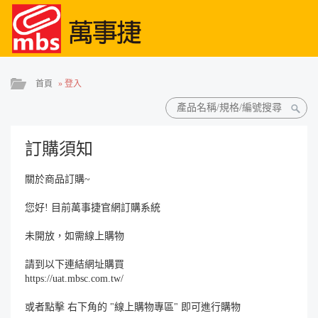
首頁
»
登入
訂購須知
關於商品訂購~
您好! 目前萬事捷官網訂購系統
未開放，如需線上購物
請到以下連結網址購買
https://uat.mbsc.com.tw/
或者點擊 右下角的 "線上購物專區" 即可進行購物